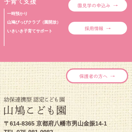
子育て支援
園見学の申込み
一時預かり
山鳩ぴっぴクラブ（園開放）
採用情報
いきいき子育てサポート
保護者の方へ
〒614-8365 京都府八幡市男山金振14-1