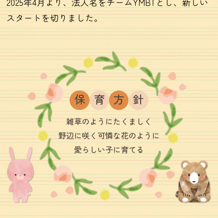
2025年4月より、法人名をチームYMBTとし、新しい
スタートを切りました。
保
育
方
針
雑草のようにたくましく
野辺に咲く可憐な花のように
愛らしい子に育てる