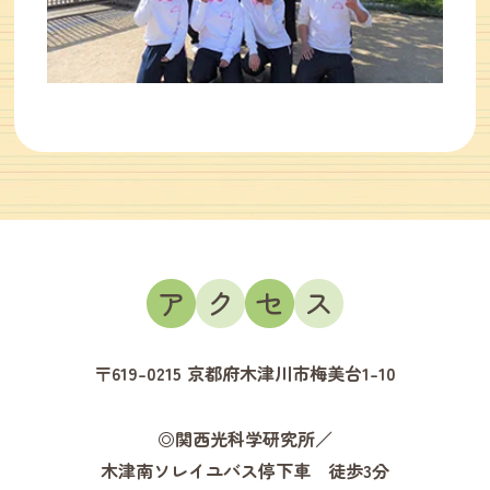
ア
ク
セ
ス
〒619-0215 京都府木津川市梅美台1-10
◎関西光科学研究所／
木津南ソレイユバス停下車 徒歩3分