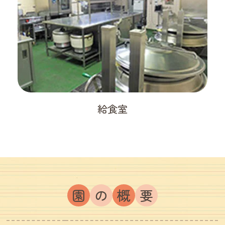
給食室
園
の
概
要