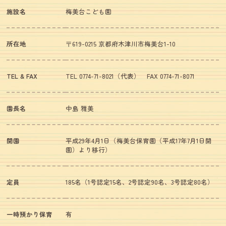
施設名
梅美台こども園
所在地
〒619-0215 京都府木津川市梅美台1-10
TEL & FAX
TEL 0774-71-8021（代表） FAX 0774-71-8071
園長名
中島 雅美
開園
平成29年4月1日（梅美台保育園（平成17年7月1日開
園）より移行）
定員
185名（1号認定15名、2号認定90名、3号認定80名）
一時預かり保育
有