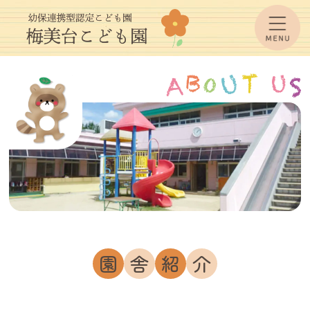
園
舎
紹
介